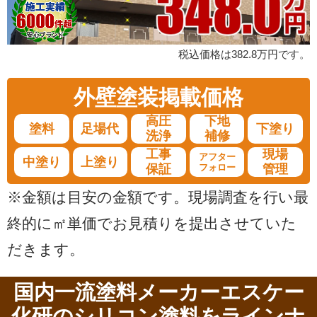
税込価格は382.8万円です。
外壁塗装
掲載価格
高圧
下地
塗料
足場代
下塗り
洗浄
補修
工事
現場
アフター
中塗り
上塗り
保証
フォロー
管理
※金額は目安の金額です。現場調査を行い最
終的に㎡単価でお見積りを提出させていた
だきます。
国内一流塗料メーカーエスケー
化研のシリコン塗料をラインナ