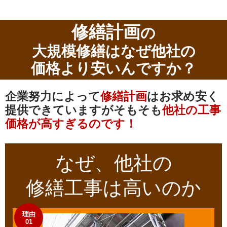
修繕計画
の
大規模修繕はなぜ他社の
価格より安いんですか？
企業努力によって
修繕計画
は
お求め安く
提供できていますが
そもそも
他社の工事
価格が高すぎるのです！
なぜ、他社の
修繕工事
は高いのか
理由
01