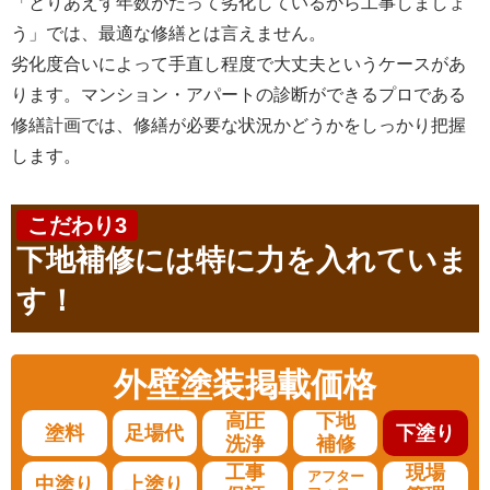
「とりあえず年数がたって劣化しているから工事しましょ
う」では、最適な修繕とは言えません。
劣化度合いによって手直し程度で大丈夫というケースがあ
ります。マンション・アパートの診断ができるプロである
修繕計画では、修繕が必要な状況かどうかをしっかり把握
します。
こだわり3
下地補修には特に力を入れていま
す！
外壁塗装
掲載価格
高圧
下地
塗料
足場代
下塗り
洗浄
補修
工事
現場
アフター
中塗り
上塗り