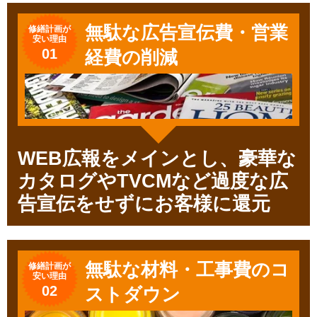
無駄な広告宣伝費・営業
修繕計画が
安い理由
01
経費の削減
WEB広報をメインとし、豪華な
カタログやTVCMなど過度な広
告宣伝をせずにお客様に還元
無駄な材料・工事費のコ
修繕計画が
安い理由
02
ストダウン