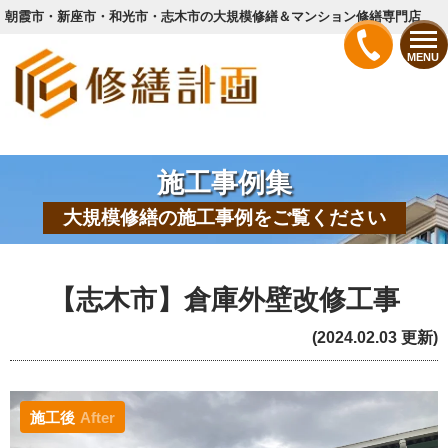
朝霞市・新座市・和光市・志木市の大規模修繕＆マンション修繕専門店
MENU
施工事例集
大規模修繕の施工事例をご覧ください
【志木市】倉庫外壁改修工事
(2024.02.03 更新)
施工後
After